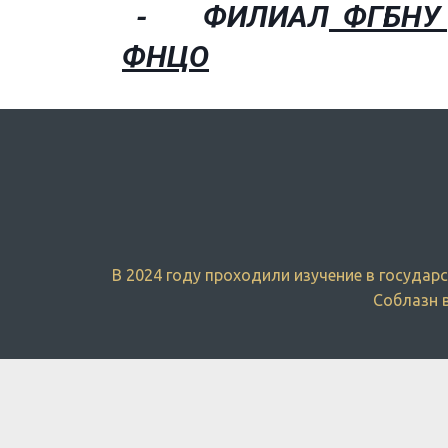
­- ФИЛИАЛ
ФГБНУ
ФНЦО
В 2024 году проходили изучение в госуда
Соблазн в