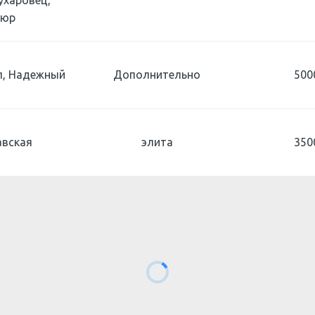
ухаровец,
люр
л, Надежный
Дополнительно
500
авская
элита
350