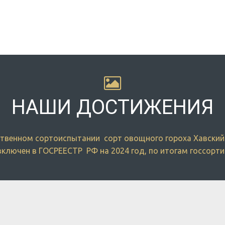
НАШИ ДОСТИЖЕНИЯ
рственном сортоиспытании  сорт овощного гороха Хавски
ключен в ГОСРЕЕСТР  РФ на 2024 год, по итогам госсорт