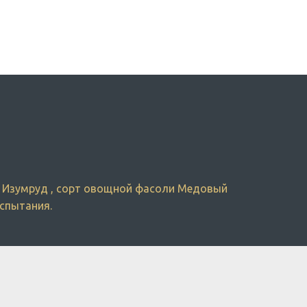
й Изумруд , сорт овощной фасоли Медовый 
испытания.