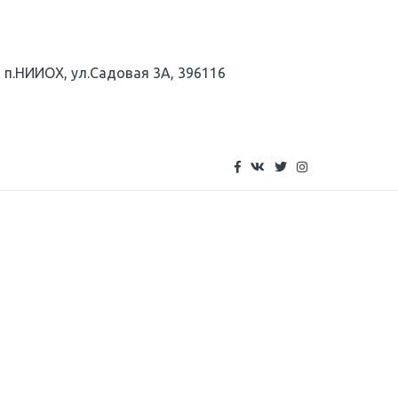
,
п.НИИОХ, ул.Садовая 3А
,
396116