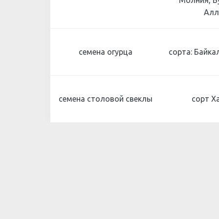
Молния, Б
Ал
семена огурца
сорта: Байка
семена столовой свеклы
сорт Х