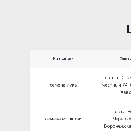
Название
Опис
сорта : Стр
семена лука
местный 74,
Хавс
сорта: Р
семена моркови
Чернозё
Воронежска