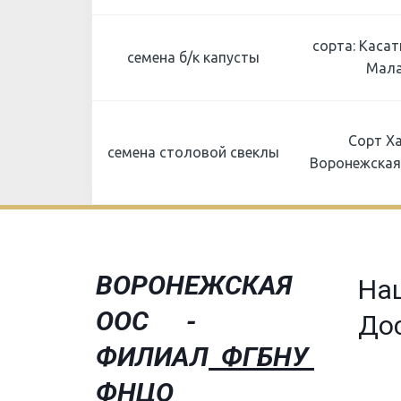
сорта: Касат
семена б/к капусты
Мала
Сорт Ха
семена столовой свеклы
Воронежская
В
­ОРОНЕЖСКАЯ­
На
ООС
­-
До
ФИЛИАЛ
ФГБНУ
ФНЦО