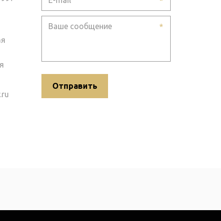
*
*
ая
я
Отправить
.ru