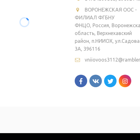
ВОРОНЕЖСКАЯ ООС -
ФИЛИАЛ ФГБНУ
ФНЦО
,
Россия
,
Воронежск
область, Верхнехавский
район
,
п.НИИОХ, ул.Садова
3А
,
396116
vniiovoos3112@rambler