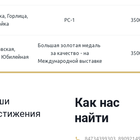
ка, Горлица,
РС-1
350
йка
Большая золотая медаль
вская,
за качество - на
350
 Юбилейная
Международной выставке
Как нас
ши
стижения
найти
84734399303
,
8909214