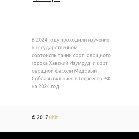
В 2024 году проходили изучение 
в государственном 
сортоиспытании сорт  овощного 
гороха Хавский Изумруд  и сорт 
овощной фасоли Медовый 
Соблазн включен в Госреестр РФ 
на 2024 год
© 2017 
uKit